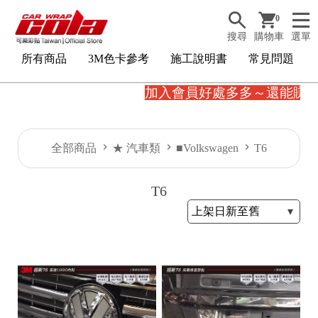
0
搜尋
購物車
選單
所有商品
3M色卡參考
施工說明書
常見問題
加入會員好處多多～還能賺購
全部商品
★ 汽車類
■Volkswagen
T6
T6
3