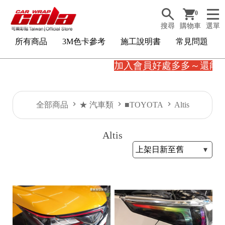
0
搜尋
購物車
選單
所有商品
3M色卡參考
施工說明書
常見問題
加入會員好處多多～還能
全部商品
★ 汽車類
■TOYOTA
Altis
Altis
3