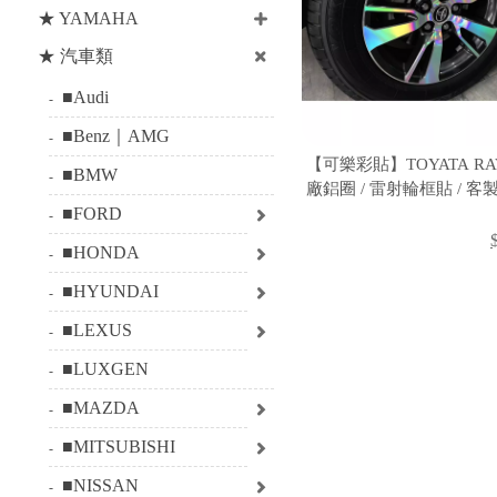
★ YAMAHA
★ 汽車類
■Audi
■Benz｜AMG
【可樂彩貼】TOYATA RAV4
■BMW
廠鋁圈 / 雷射輪框貼 / 
■FORD
■HONDA
■HYUNDAI
■LEXUS
■LUXGEN
■MAZDA
■MITSUBISHI
■NISSAN