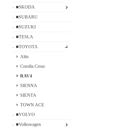
■SKODA
■SUBARU
■SUZUKI
■TESLA
■TOYOTA
Altis
Corolla Cross
RAV4
SIENNA
SIENTA
TOWN ACE
■VOLVO
■Volkswagen