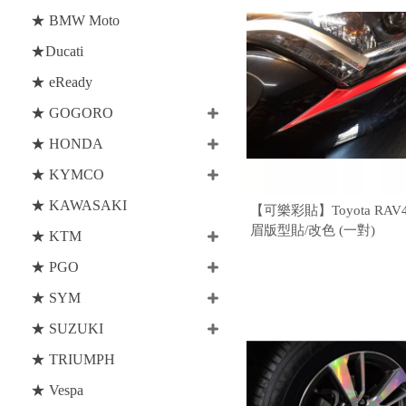
★ BMW Moto
★Ducati
★ eReady
★ GOGORO
★ HONDA
★ KYMCO
★ KAWASAKI
【可樂彩貼】Toyota RAV4
眉版型貼/改色 (一對)
★ KTM
★ PGO
★ SYM
★ SUZUKI
★ TRIUMPH
★ Vespa