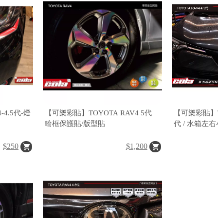
-4.5代-燈
【可樂彩貼】TOYOTA RAV4 5代
【可樂彩貼】TOY
輪框保護貼/版型貼
代 / 水箱左
$250
$1,200