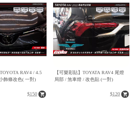
OTA RAV4 / 4.5
【可樂彩貼】TOYATA RAV4 尾燈
右小飾條改色( 一對)
局部 / 煞車燈 / 改色貼 (一對)
$150
$120