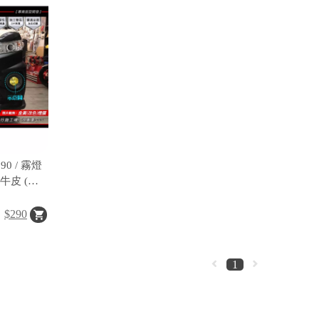
 霧燈
犀牛皮 (一
$290
1