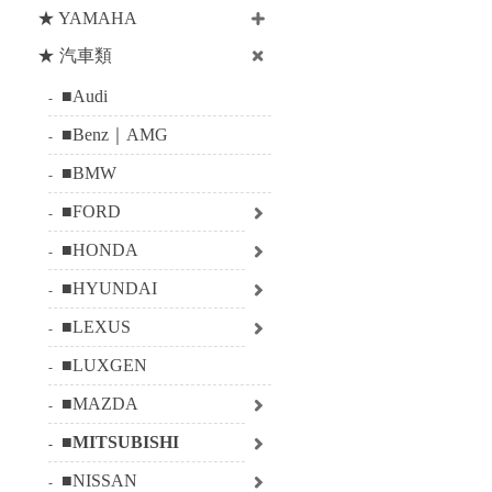
★ YAMAHA
★ 汽車類
■Audi
■Benz｜AMG
■BMW
■FORD
■HONDA
■HYUNDAI
■LEXUS
■LUXGEN
■MAZDA
■MITSUBISHI
■NISSAN