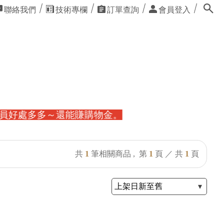
聯絡我們
技術專欄
訂單查詢
會員登入
處多多～還能賺購物金。
共
1
筆相關商品 ,
第
1
頁 ／ 共
1
頁