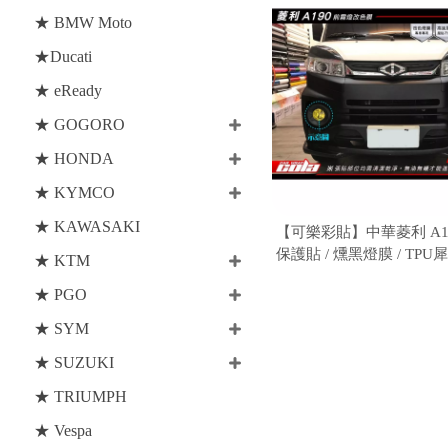
★ BMW Moto
★Ducati
★ eReady
★ GOGORO
★ HONDA
★ KYMCO
★ KAWASAKI
【可樂彩貼】中華菱利 A190 /
保護貼 / 燻黑燈膜 / TPU
★ KTM
對)
★ PGO
★ SYM
★ SUZUKI
★ TRIUMPH
★ Vespa