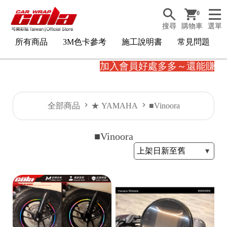
0
搜尋
購物車
選單
所有商品
3M色卡參考
施工說明書
常見問題
加入會員好處多多～還能賺購物金
全部商品
★ YAMAHA
■Vinoora
■Vinoora
3