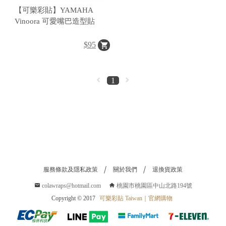
【可樂彩貼】YAMAHA
Vinoora 可愛嘴巴造型貼
$95
1
桃
園
市
桃
園
區
中
服務條款及隱私政策
關於我們
退換貨政策
山
北
colawraps@hotmail.com
桃園市桃園區中山北路194號
路
Copyright © 2017
可樂彩貼 Taiwan｜官網購物
19
號