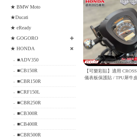
★ BMW Moto
★Ducati
★ eReady
★ GOGORO
★ HONDA
■ADV350
■CB150R
【可樂彩貼】適用 CROSS C
儀表板保護貼 / TPU犀牛皮 
■CBR150R
車款
■CRF150L
■CBR250R
■CB300R
■CB400R
■CBR500R