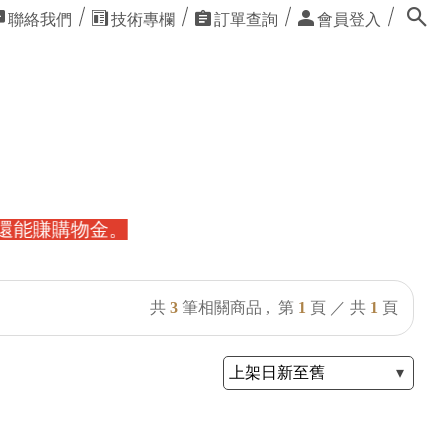
聯絡我們
技術專欄
訂單查詢
會員登入
共
3
筆相關商品 ,
第
1
頁 ／ 共
1
頁