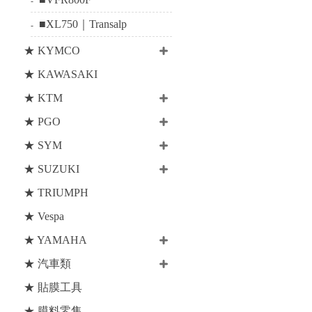
■XL750｜Transalp
★ KYMCO
★ KAWASAKI
★ KTM
★ PGO
★ SYM
★ SUZUKI
★ TRIUMPH
★ Vespa
★ YAMAHA
★ 汽車類
★ 貼膜工具
★ 膜料零售