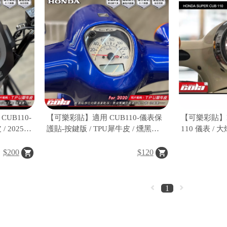
UB110-
【可樂彩貼】適用 CUB110-儀表保
【可樂彩貼】HO
/ 2025年
護貼-按鍵版 / TPU犀牛皮 / 燻黑犀
110 儀表 /
牛皮
$200
$120
1