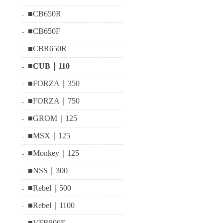
■CB650R
■CB650F
■CBR650R
■CUB｜110
■FORZA｜350
■FORZA｜750
■GROM｜125
■MSX｜125
■Monkey｜125
■NSS｜300
■Rebel｜500
■Rebel｜1100
■VFR800F