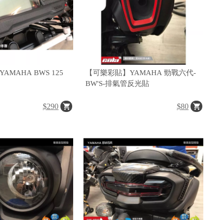
A BWS 125
【可樂彩貼】YAMAHA 勁戰六代-
BW'S-排氣管反光貼
$290
$80