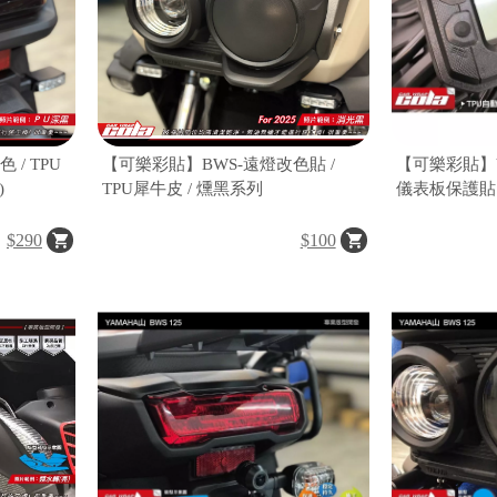
/ TPU
【可樂彩貼】BWS-遠燈改色貼 /
【可樂彩貼】YAMAH
)
TPU犀牛皮 / 燻黑系列
儀表板保護貼
$290
$100