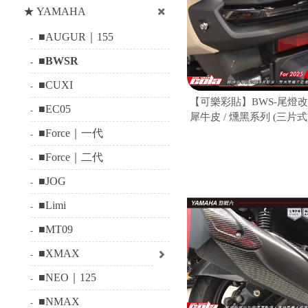
★ YAMAHA
■AUGUR｜155
■BWSR
■CUXI
【可樂彩貼】BWS-尾燈改色 
■EC05
犀牛皮 / 燻黑系列 (三片式
■Force｜一代
■Force｜二代
■JOG
■Limi
■MT09
■XMAX
■NEO｜125
■NMAX