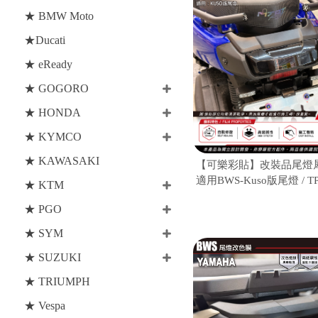
★ BMW Moto
★Ducati
★ eReady
★ GOGORO
★ HONDA
★ KYMCO
★ KAWASAKI
【可樂彩貼】改裝品尾燈犀
適用BWS-Kuso版尾燈 / 
★ KTM
/ 版型貼
★ PGO
★ SYM
★ SUZUKI
★ TRIUMPH
★ Vespa