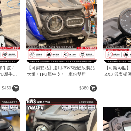
牛皮 /
【可樂彩貼】適用-BWS燈匠改裝品
【可樂彩貼】適
TPU犀牛皮
大燈 / TPU犀牛皮 / 一車份雙燈
RX3 儀表板保
犀牛皮
$450
$380