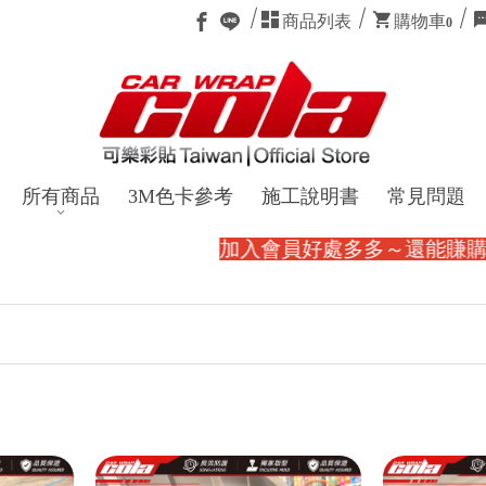
商品列表
購物車
0
所有商品
3M色卡參考
施工說明書
常見問題
加入會員好處多多～還能賺購物金。