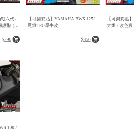
勁戰六代-
【可樂彩貼】YAMAHA BWS 125/
【可樂彩貼】YA
保護貼 (一
尾燈TPU犀牛皮
大燈 / 改色
$390
$350
 100 /