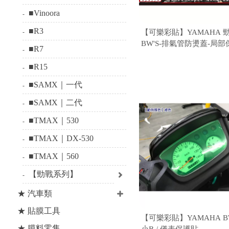
■Vinoora
■R3
【可樂彩貼】YAMAHA 
BW'S-排氣管防燙蓋-局部
■R7
組7片)
■R15
■SAMX｜一代
■SAMX｜二代
■TMAX｜530
■TMAX｜DX-530
■TMAX｜560
【勁戰系列】
★ 汽車類
★ 貼膜工具
【可樂彩貼】YAMAHA BWS
★ 膜料零售