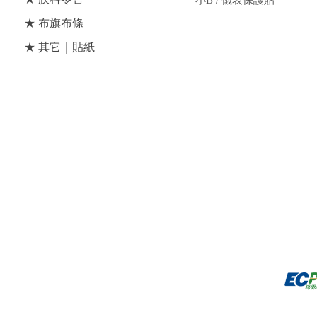
小B / 儀表保護貼
★ 布旗布條
★ 其它｜貼紙