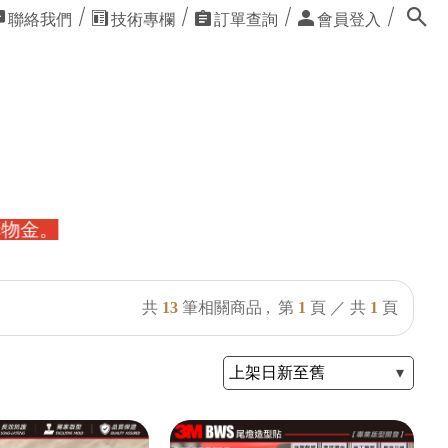
聯絡我們
技術專欄
訂單查詢
會員登入
共
13
筆相關商品 ,
第
1
頁 ／ 共
1
頁