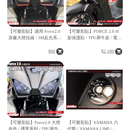
【可樂彩貼】適用 Force2.0
【可樂彩貼】FORCE 2.0 H
原廠大燈拉線 / 3M反光系列
架保護貼 / TPU犀牛皮 / 電腦
/ 左右一對
裁切 (一車份)
$60
$2,100
【可樂彩貼】Force2.0 大燈
【可樂彩貼】YAMAHA 六
改色 / 燻黑系列 / TPU犀牛皮
代戰 / YAMAHA LIMI /