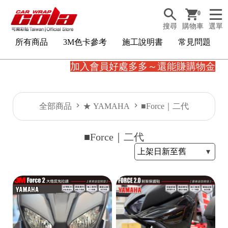
0
搜尋
購物車
選單
所有商品
3M色卡參考
施工說明書
常見問題
加入會員好處多多～還能賺購物金。
全部商品
★ YAMAHA
■Force｜二代
■Force｜二代
3