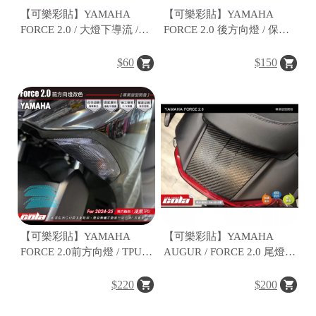
【可樂彩貼】YAMAHA
【可樂彩貼】YAMAHA
FORCE 2.0 / 大燈下導流 /
FORCE 2.0 後方向燈 / 保護
3M反光裝飾貼 (一對)
貼(一對)
$60
$150
桃
園
市
桃
園
區
中
【可樂彩貼】YAMAHA
【可樂彩貼】YAMAHA
山
FORCE 2.0前方向燈 / TPU犀
AUGUR / FORCE 2.0 尾燈上
北
牛皮 / 燻黑改色 (一車份)
蓋 / 後護蓋保護貼 (一組)
路
$220
$200
19
號