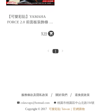
｜
官
網
購
【可樂彩貼】YAMAHA
物
FORCE 2.0 前面板裝飾條 /
車殼拉線 (一對)
$39
1
服務條款及隱私政策
關於我們
退換貨政策
colawraps@hotmail.com
桃園市桃園區中山北路194號
Copyright © 2017
可樂彩貼 Taiwan｜官網購物