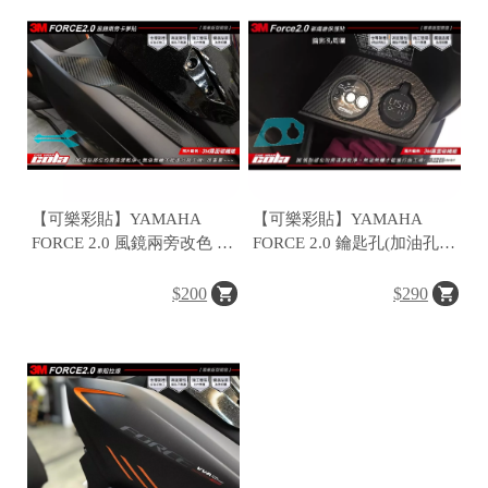
C
o
p
y
r
i
g
h
t
©
2
【可樂彩貼】YAMAHA
【可樂彩貼】YAMAHA
0
FORCE 2.0 風鏡兩旁改色 /
FORCE 2.0 鑰匙孔(加油孔)
1
保護貼 (一對)
周圍保護貼 (一對)
7
$200
$290
樂
彩
貼
T
a
i
w
a
n