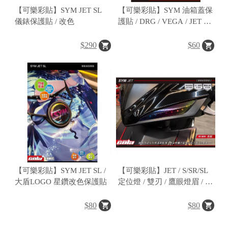
【可樂彩貼】SYM JET SL
【可樂彩貼】SYM 油箱蓋保
儀錶保護貼 / 改色
護貼 / DRG / VEGA / JET SR
/ FNX / Fiddle / LT / 4MICA
通用
$290
$60
桃
園
市
桃
園
區
中
【可樂彩貼】SYM JET SL /
【可樂彩貼】JET / S/SR/SL
山
大盾LOGO 星鑽改色保護貼
定位燈 / 雙刃 / 鷹眼燈眉 / 幻
北
彩變色 / 燈膜 (左右一對)
路
$80
$80
19
號