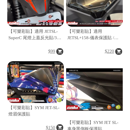
【可樂彩貼】適用 JETSL-
【可樂彩貼】適用
SuperC 尾燈上蓋反光貼/3M
JETSL+158-儀表保護貼 /
反光系列/紅白黃藍
TPU犀牛皮 / 燻黑犀牛皮
$99
$220
【可樂彩貼】SYM JET-SL-
燈眉保護貼
【可樂彩貼】SYM JET SL-
$150
車身黑側板保護貼