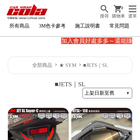
0
搜尋
購物車
選單
所有商品
3M色卡參考
施工說明書
常見問題
加入會員好處多多～還能賺購物金。
全部商品
★ SYM
■JETS｜SL
■JETS｜SL
3