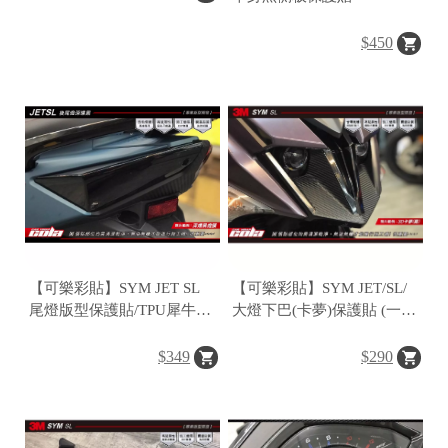
$450
【可樂彩貼】SYM JET SL
【可樂彩貼】SYM JET/SL/
尾燈版型保護貼/TPU犀牛皮/
大燈下巴(卡夢)保護貼 (一
改色(一對)
對)
$349
$290