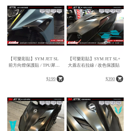
C
o
p
y
r
i
g
h
t
©
2
【可樂彩貼】SYM JET SL
【可樂彩貼】SYM JET SL+
0
前方向燈保護貼 / TPU犀牛
大盾左右拉線 / 改色保護貼
1
皮 / 改色膜 (一對)
7
$199
$390
樂
彩
貼
T
a
i
w
a
n