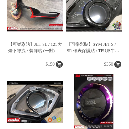
【可樂彩貼】JET SL / 125大
【可樂彩貼】SYM JET S /
燈下導流 / 裝飾貼 (一對)
SR 儀表保護貼 / TPU犀牛皮
(一組)
$150
$350