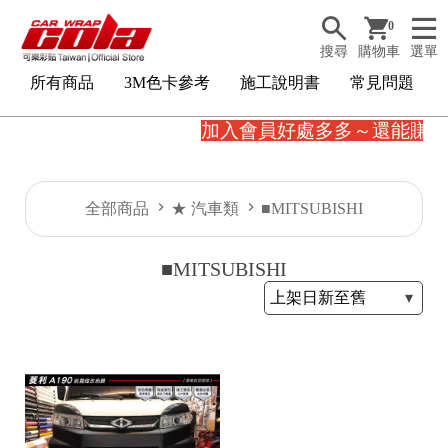
0
搜尋
購物車
選單
所有商品
3M色卡參考
施工說明書
常見問題
加入會員好處多多～還能賺購
全部商品
★ 汽車類
■MITSUBISHI
■MITSUBISHI
3