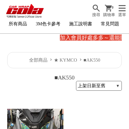
0
搜尋
購物車
選單
所有商品
3M色卡參考
施工說明書
常見問題
加入會員好處多多～還能賺
全部商品
★ KYMCO
■AK550
■AK550
3