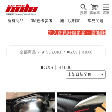
0
搜尋
購物車
選單
所有商品
3M色卡參考
施工說明書
常見問題
加入會員好處多多～還能賺購
全部商品
★ SUZUKI
■GXS｜R1000
■GXS｜R1000
3