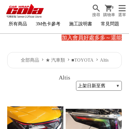
0
搜尋
購物車
選單
所有商品
3M色卡參考
施工說明書
常見問題
加入會員好處多多～還能賺
全部商品
★ 汽車類
■TOYOTA
Altis
Altis
3