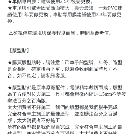
★車貼專用膜：建議使用2-5年後要更換。
C
★車頂與引擎蓋因受熱面積大，壽命最短，一般PVC建
o
議使用1年要做更換，車貼專用膜建議使用2-3年要做更
p
換。
y
r
i
⚠️須視停車環境與保養程度而異，時間為參考值。
g
h
t
【版型貼】
©
2
★購買版型貼時，請注意自己車子的型號、年份、造型
0
是否相同，確定後再下單，以避免收到商品時尺寸不
1
7
合。如不確定，請私訊客服。
樂
★版型貼都是原車原廠配件，電腦精準裁切而成，版型
彩
為了方便對位與施工，尺寸都會稍微內縮1~1.5mm不等沒
貼
辦法百分之百滿版。
T
太大消費者不好施工，我們的版型都是我們親手完成，
a
i
完全符合車主施工的最佳造型，並沒辦法百分之百滿
w
版，太大消費者不好施工
a
所有的版型都是我們親自完成，完全符合車主施工的最
n
佳造型，並沒辦法百分之百滿版，太大消費者不好施