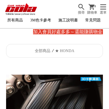
0
搜尋
購物車
選單
所有商品
3M色卡參考
施工說明書
常見問題
加入會員好處多多～還能賺購物金。
全部商品
★ HONDA
3