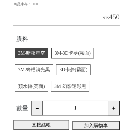
商品庫存：
100
450
NT$
膜料
3M-暗夜星空
3M-3D卡夢(霧面)
3M-蜂槽消光黑
3D卡夢(霧面)
類水轉(亮面)
3M-幻影迷彩黑
數量
直接結帳
加入購物車