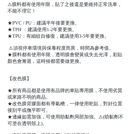
⚠️膜料都有使用年限，貼了之後還是要維持正常洗車，
不能不理它！
★PVC / PU：建議半年後要更換。
★TPH ：建議使用1-2年要更換。
★TPU：有細紋自修復，建議使用3-5年要更換。
⚠️須視停車環境與保養程度而異，時間為參考值。
桃
★膜料都有使用年限，透明膜會變黃或失去光澤，彩貼
園
顏色會漸退，這時候都需要做更換。
市
桃
【改色膜】
園
區
★所有商品都是使用有品牌的車貼專用膜，不使用劣質
中
或來路不明的商品。
山
★改色膜背膠面都有導氣槽，一律使用乾貼，對好位置
北
後刮平或撫平即可。
路
★邊緣如需加強，可使用助黏劑局部加強。⚠️(助黏劑不
可塗在透明殼上)。
19
號