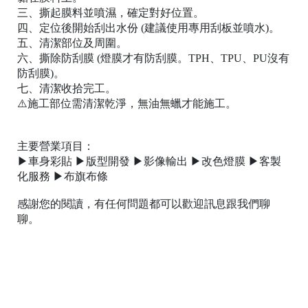
三、撕起膜料並噴濕，確定對好位置。
四、定位後開始刮出水份 (建議使用專用刮板並噴水)。
五、清潔部位及周圍。
六、撕除防刮膜 (燈膜才有防刮膜。TPH、TPU、PU沒有
防刮膜)。
七、清潔收拾完工。
⚠️施工部位需清潔乾淨，無油無蠟才能施工。
主要營業項目：
▶車身彩貼 ▶版型開發 ▶影像輸出 ▶改色燈膜 ▶客製
化服務 ▶布旗布條
感謝您的閱讀，有任何問題都可以歡迎訊息跟我們聊
聊。