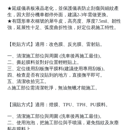
★延緩儀表板液晶老化，並保護儀表防止刮傷與細紋產
生，因大部分機車都停外面，建議2-3年需做更換。
★有隱形車衣稱號的犀牛皮，高亮度、厚度7.5mil、韌性
強，延展性十足、弧度曲折性強，好定位易施工特性。
【乾貼方式】適用：改色膜、反光膜、雷射貼。
一、清潔施工部位與周圍 (洗車後再施工最佳)。
二、撕起膜料並對好位置輕輕貼上。
三、定位後用刮板撫平膜料(建議使用專用刮板)。
四、檢查是否有沒貼到的地方，直接撫平即可。
五、清潔收拾完工。
⚠️施工部位需清潔乾淨，無油無蠟才能施工。
【濕貼方式】適用：燈膜、TPU、TPH、PU膜料。
一、清潔施工部位與周圍 (洗車後再施工最佳)。
二、使用泡泡，把施工部位與手噴濕，避免指紋及灰塵
黏在膜料上。