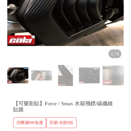
1
/
6
【可樂彩貼】Force / Smax 水箱飛鏢/碳纖維
貼膜
消費滿800免運
官網-全館9折