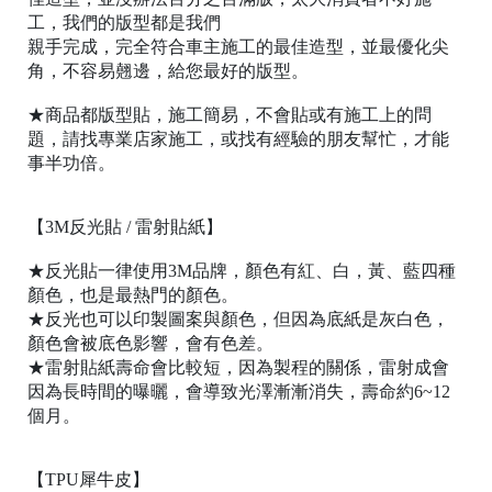
｜
官
工，我們的版型都是我們
網
親手完成，完全符合車主施工的最佳造型，並最優化尖
購
角，不容易翹邊，給您最好的版型。
物
★商品都版型貼，施工簡易，不會貼或有施工上的問
題，請找專業店家施工，或找有經驗的朋友幫忙，才能
事半功倍。
【3M反光貼 / 雷射貼紙】
★反光貼一律使用3M品牌，顏色有紅、白，黃、藍四種
顏色，也是最熱門的顏色。
★反光也可以印製圖案與顏色，但因為底紙是灰白色，
顏色會被底色影響，會有色差。
★雷射貼紙壽命會比較短，因為製程的關係，雷射成會
因為長時間的曝曬，會導致光澤漸漸消失，壽命約6~12
個月。
【TPU犀牛皮】